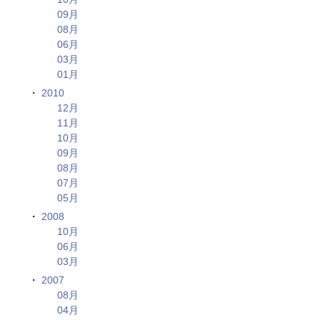
09月
08月
06月
03月
01月
2010
12月
11月
10月
09月
08月
07月
05月
2008
10月
06月
03月
2007
08月
04月