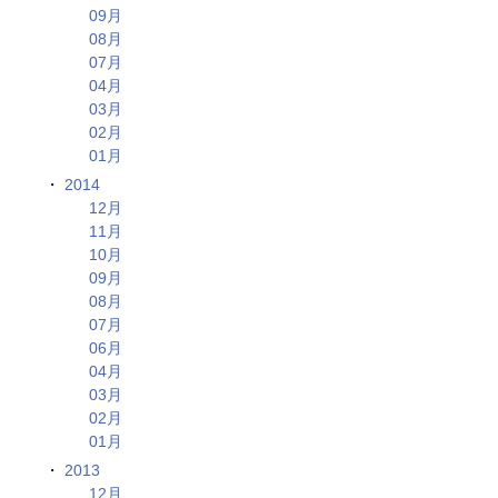
09月
08月
07月
04月
03月
02月
01月
2014
12月
11月
10月
09月
08月
07月
06月
04月
03月
02月
01月
2013
12月