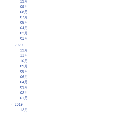
12月
09月
08月
07月
05月
04月
02月
01月
2020
12月
11月
10月
09月
08月
06月
04月
03月
02月
01月
2019
12月