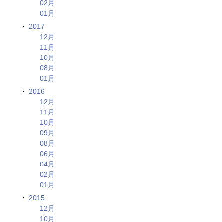
02月
01月
2017
12月
11月
10月
08月
01月
2016
12月
11月
10月
09月
08月
06月
04月
02月
01月
2015
12月
10月