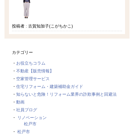
投稿者 : 古賀知加子(こがちかこ)
カテゴリー
お役立ちコラム
不動産【販売情報】
空家管理サービス
住宅リフォーム・建築補助金ガイド
知らないと危険！リフォーム業界の詐欺事例と回避法
動画
社員ブログ
リノベーション
松戸市
松戸市