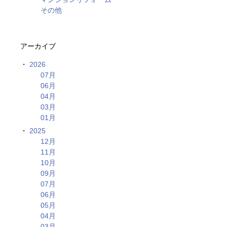
その他
アーカイブ
2026
07月
06月
04月
03月
01月
2025
12月
11月
10月
09月
07月
06月
05月
04月
03月