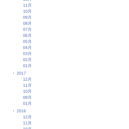
11月
10月
09月
08月
07月
06月
05月
04月
03月
02月
01月
2017
12月
11月
10月
08月
01月
2016
12月
11月