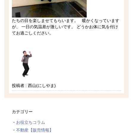
たちの目を楽しませてもらいます。 暖かくなっています
が、 一日の気温差が激しいです。 どうかお体に気を付け
てお過ごしください。
投稿者 : 西山(にしやま)
カテゴリー
お役立ちコラム
不動産【販売情報】