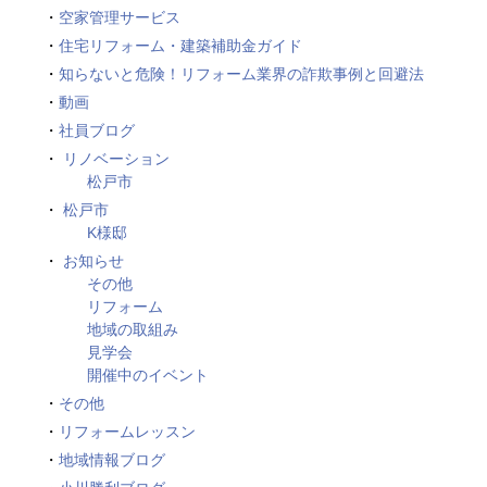
空家管理サービス
住宅リフォーム・建築補助金ガイド
知らないと危険！リフォーム業界の詐欺事例と回避法
動画
社員ブログ
リノベーション
松戸市
松戸市
K様邸
お知らせ
その他
リフォーム
地域の取組み
見学会
開催中のイベント
その他
リフォームレッスン
地域情報ブログ