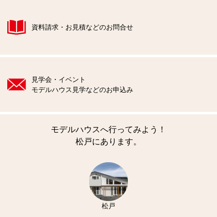
資料請求・お見積などのお問合せ
見学会・イベント
モデルハウス見学などのお申込み
モデルハウスへ行ってみよう！
松戸にあります。
松戸