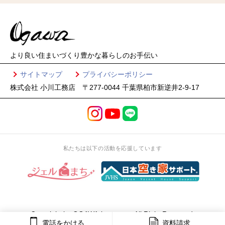
より良い住まいづくり
豊かな暮らしのお手伝い
サイトマップ
プライバシーポリシー
株式会社 小川工務店 〒277-0044 千葉県柏市新逆井2-9-17
私たちは以下の活動を応援しています
Copyright by OGAWA-koumuten All Right Reserved.
電話をかける
資料請求