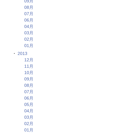
09月
08月
07月
06月
04月
03月
02月
01月
2013
12月
11月
10月
09月
08月
07月
06月
05月
04月
03月
02月
01月