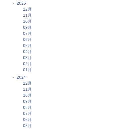
2025
12月
11月
10月
09月
07月
06月
05月
04月
03月
02月
01月
2024
12月
11月
10月
09月
08月
07月
06月
05月