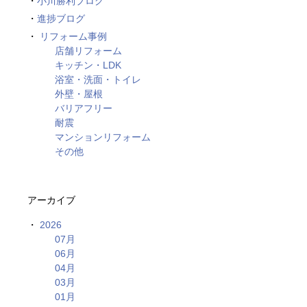
小川勝利ブログ
進捗ブログ
リフォーム事例
店舗リフォーム
キッチン・LDK
浴室・洗面・トイレ
外壁・屋根
バリアフリー
耐震
マンションリフォーム
その他
アーカイブ
2026
07月
06月
04月
03月
01月