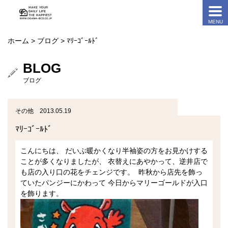
ホーム
>
ブログ
> ﾏﾘｰｺﾞｰﾙﾄﾞ
BLOG
ブログ
その他 2013.05.19
ﾏﾘｰｺﾞｰﾙﾄﾞ
こんにちは、 だいぶ暖かくなり半袖姿の方をお見かけする
ことが多くなりましたが、 衣替えにあやかって、逆井店で
も店の入り口の花をチェンジです。 昨秋から店先を飾っ
ていたパンジーにかわって 今日からマリーゴールドが入口
を飾ります。