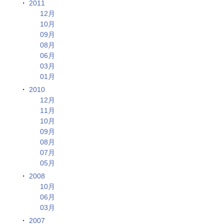
2011
12月
10月
09月
08月
06月
03月
01月
2010
12月
11月
10月
09月
08月
07月
05月
2008
10月
06月
03月
2007