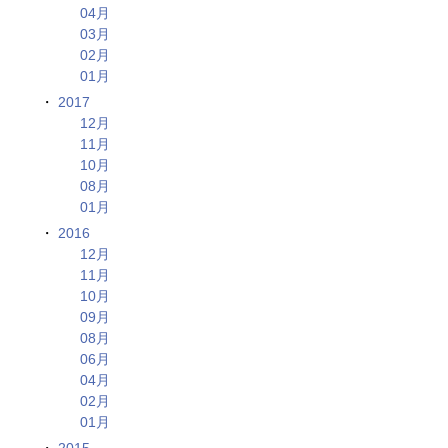
04月
03月
02月
01月
2017
12月
11月
10月
08月
01月
2016
12月
11月
10月
09月
08月
06月
04月
02月
01月