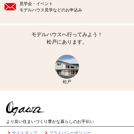
見学会・イベント
モデルハウス見学などのお申込み
モデルハウスへ行ってみよう！
松戸にあります。
松戸
より良い住まいづくり
豊かな暮らしのお手伝い
サイトマップ
プライバシーポリシー