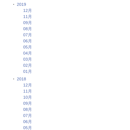
2019
12月
11月
09月
08月
07月
06月
05月
04月
03月
02月
01月
2018
12月
11月
10月
09月
08月
07月
06月
05月