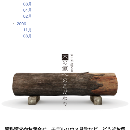
08月
04月
02月
2006
11月
08月
資料請求やお問合せ、モデルハウス見学など、どうぞお気