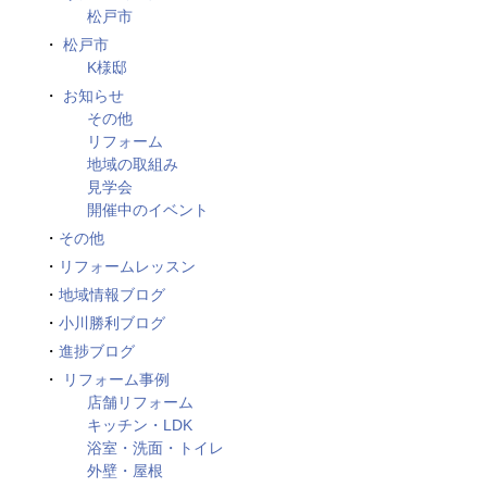
松戸市
松戸市
K様邸
お知らせ
その他
リフォーム
地域の取組み
見学会
開催中のイベント
その他
リフォームレッスン
地域情報ブログ
小川勝利ブログ
進捗ブログ
リフォーム事例
店舗リフォーム
キッチン・LDK
浴室・洗面・トイレ
外壁・屋根