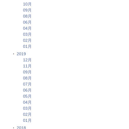
10月
09月
08月
06月
04月
03月
02月
01月
2019
12月
11月
09月
08月
07月
06月
05月
04月
03月
02月
01月
2018