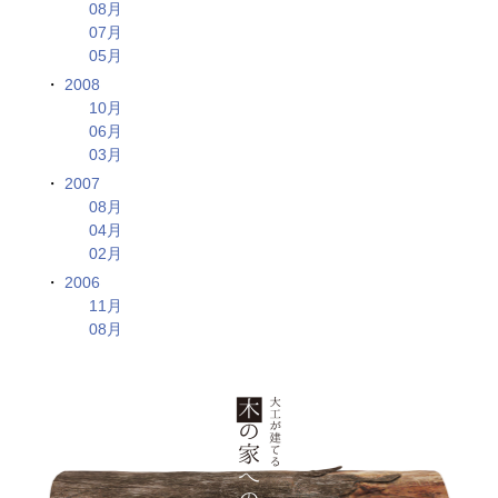
08月
07月
05月
2008
10月
06月
03月
2007
08月
04月
02月
2006
11月
08月