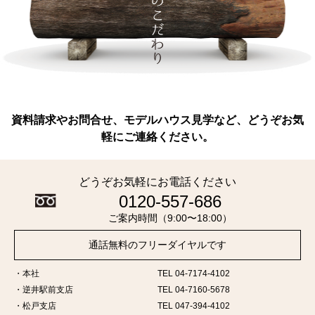
資料請求やお問合せ、モデルハウス見学など、どうぞお気
軽にご連絡ください。
どうぞお気軽にお電話ください
0120-557-686
ご案内時間（9:00〜18:00）
通話無料のフリーダイヤルです
本社
TEL 04-7174-4102
逆井駅前支店
TEL 04-7160-5678
松戸支店
TEL 047-394-4102