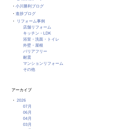
小川勝利ブログ
進捗ブログ
リフォーム事例
店舗リフォーム
キッチン・LDK
浴室・洗面・トイレ
外壁・屋根
バリアフリー
耐震
マンションリフォーム
その他
アーカイブ
2026
07月
06月
04月
03月