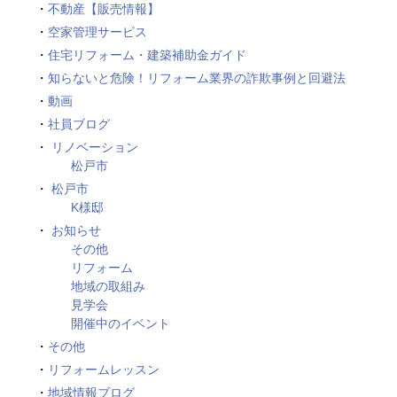
不動産【販売情報】
空家管理サービス
住宅リフォーム・建築補助金ガイド
知らないと危険！リフォーム業界の詐欺事例と回避法
動画
社員ブログ
リノベーション
松戸市
松戸市
K様邸
お知らせ
その他
リフォーム
地域の取組み
見学会
開催中のイベント
その他
リフォームレッスン
地域情報ブログ