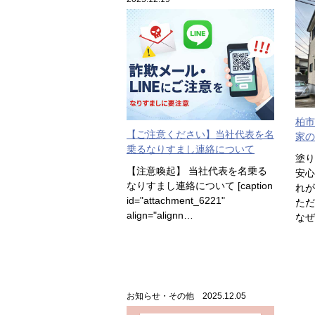
柏市
【ご注意ください】当社代表を名
家の
乗るなりすまし連絡について
塗り
【注意喚起】 当社代表を名乗る
安心
なりすまし連絡について [caption
れが
id="attachment_6221"
た
align="alignn…
なぜ
お知らせ・その他 2025.12.05