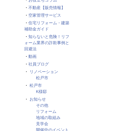
お役立ちコラム
不動産【販売情報】
空家管理サービス
住宅リフォーム・建築
補助金ガイド
知らないと危険！リフ
ォーム業界の詐欺事例と
回避法
動画
社員ブログ
リノベーション
松戸市
松戸市
K様邸
お知らせ
その他
リフォーム
地域の取組み
見学会
開催中のイベント