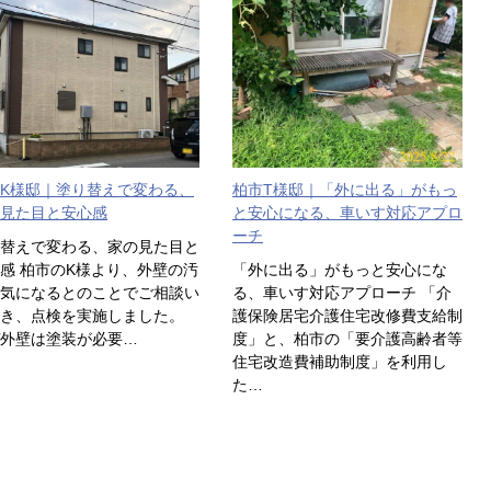
K様邸｜塗り替えで変わる、
柏市T様邸｜「外に出る」がもっ
見た目と安心感
と安心になる、車いす対応アプロ
ーチ
替えで変わる、家の見た目と
感 柏市のK様より、外壁の汚
「外に出る」がもっと安心にな
気になるとのことでご相談い
る、車いす対応アプローチ 「介
だき、点検を実施しました。
護保険居宅介護住宅改修費支給制
外壁は塗装が必要…
度」と、柏市の「要介護高齢者等
住宅改造費補助制度」を利用し
た…