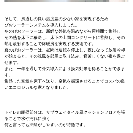
そして、風通しの良い温度差の少ない家を実現するため
びおソーラーシステムを導入しました。
冬のびおソーラーは、新鮮な外気を温めながら屋根面で集熱し
その熱を床下に移送し、床下の土間コンクリートに蓄熱し、その
熱を放射することで床暖房を実現する技術です。
夏のびおソーラーは、昼間は運転を停止し、夜になって放射冷却
が始まると、その涼風を部屋に取り込み、寝苦しくない夜を過ご
せます。
また、一年を通して外気導入により換気効果を得ることができま
す。
集熱した空気を床下へ送り、空気を循環させることでコスパの良
いエコロジカルな家となりました。
トイレの腰壁部分は、サブウェイタイル風クッションフロアを張
ることで水や汚れに強く
何と言っても掃除がしやすいのが特徴です。