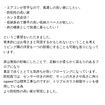
・エアコンが苦手なので、風通しの良い家にしたい。
・防犯性の高い家
・カンタ君必須！
・収納多めで勝手の良い収納スペースが欲しい。
・終の棲家として快適に暮らしたい！
というご要望をいただきました。
将来的にはお母さまと同居するかもしれないということを考え
リビング隣の洋室を一つの部屋にすることも可能な造りになって
います。
床は無垢の杉板にしたことで、足触りが柔らかく温もりのあるフ
ロアになり
素足で歩くととても気持ちが良いフローリングになっています。
防犯面では、センサー付きの外灯、サッシの大きさや高さに拘り
ogawaでは標準工事なのですが、トリプルガラス樹脂サッシを使
用している為
より防犯性の高い家が実現しました。