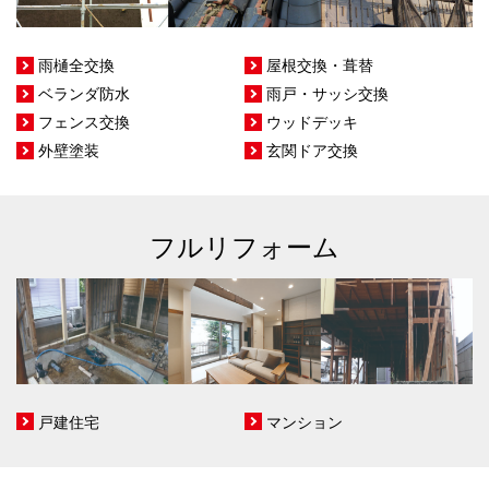
雨樋全交換
屋根交換・葺替
ベランダ防水
雨戸・サッシ交換
フェンス交換
ウッドデッキ
外壁塗装
玄関ドア交換
フルリフォーム
戸建住宅
マンション