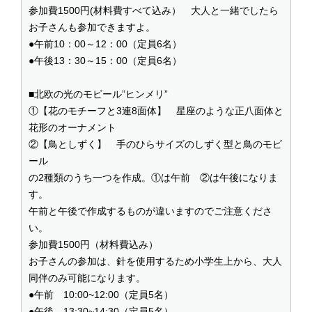
参加費1500円(材料費すべて込み） 大人と一緒でしたら
お子さんも参加できますよ。
●午前10：00～12：00（定員6名）
●午後13：30～15：00（定員6名）
■北欧の光のモビール”ヒンメリ”
①【花のモチーフと3連8面体】 星座のような正八面体と
花形のオーナメント
②【鳥としずく】 手のひらサイズのしずく型と鳥のモビ
ール
の2種類のうち一つを作成。①は午前 ②は午後になりま
す。
午前と午後で作成するものが違いますのでご注意くださ
い。
参加費1500円（材料費込み）
お子さんの参加は、針を使用するため小学生上から、大人
同伴のみ可能になります。
●午前 10:00~12:00（定員5名）
●午後 13:30~14:30（定員5名）