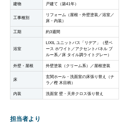
建物
戸建て（築41年）
リフォーム（屋根・外壁塗装／浴室／
工事種別
床・内装）
工期
約3週間
LIXIL ユニットバス「リデア」（壁ベ
浴室
ース ホワイト／アクセントパネル ブ
ルー系／床 タイル調ライトグレー）
外壁・屋根
外壁塗装（クリーム系）／屋根塗装
玄関ホール・洗面室の床張り替え（ナ
床
ラ／樫 木目柄）
内装
洗面室 壁・天井クロス張り替え
担当者より