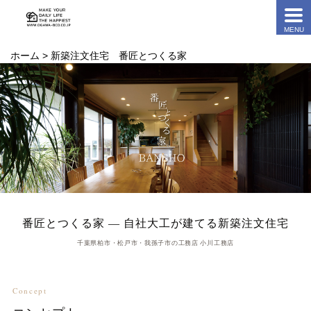
ホーム
> 新築注文住宅 番匠とつくる家
番匠とつくる家 ― 自社大工が建てる新築注文住宅
千葉県柏市・松戸市・我孫子市の工務店 小川工務店
Concept