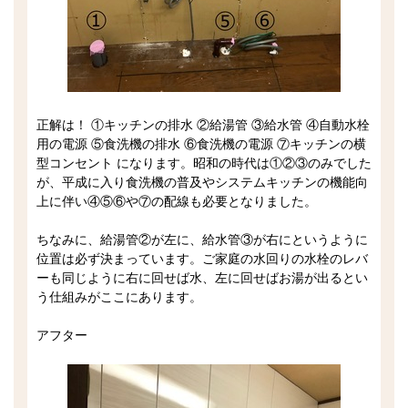
正解は！ ①キッチンの排水 ②給湯管 ③給水管 ④自動水栓
用の電源 ⑤食洗機の排水 ⑥食洗機の電源 ⑦キッチンの横
型コンセント になります。昭和の時代は①②③のみでした
が、平成に入り食洗機の普及やシステムキッチンの機能向
上に伴い④⑤⑥や⑦の配線も必要となりました。
ちなみに、給湯管②が左に、給水管③が右にというように
位置は必ず決まっています。ご家庭の水回りの水栓のレバ
ーも同じように右に回せば水、左に回せばお湯が出るとい
う仕組みがここにあります。
アフター