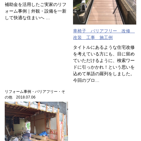
補助金を活用したご実家のリフ
ォーム事例｜外観・設備を一新
して快適な住まいへ …
車椅子 バリアフリー 改修
改装 工事 施工例
タイトルにあるような住宅改修
を考えている方にも、目に留め
ていただけるように、検索ワー
ドに引っかかれ！という思いを
込めて単語の羅列をしました。
今回のブロ…
リフォーム事例・バリアフリー・そ
の他 2018.07.06