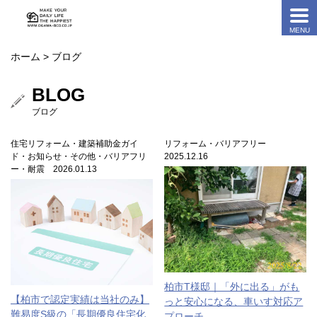
ホーム
> ブログ
BLOG
ブログ
住宅リフォーム・建築補助金ガイ
リフォーム・バリアフリー
ド・お知らせ・その他・バリアフリ
2025.12.16
ー・耐震 2026.01.13
柏市T様邸｜「外に出る」がも
【柏市で認定実績は当社のみ】
っと安心になる、車いす対応ア
難易度S級の「長期優良住宅化
プローチ