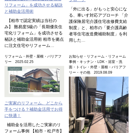
リフォーム」を成功させる秘訣
「外に出る」がもっと安心にな
と補助金活用術
る、車いす対応アプローチ 「介
【柏市で認定実績は当社の
護保険居宅介護住宅改修費支給
み】 難易度S級の「長期優良住
制度」と、柏市の「要介護高齢
宅化リフォーム」を成功させる
者等住宅改造費補助制度」を利
秘訣と補助金活用術 柏市を拠点
用した…
に注文住宅やリフォーム…
リフォーム・外壁・屋根・バリアフ
お知らせ・リフォーム・リフォーム
リー 2025.02.25
事例・キッチン・LDK・浴室・洗
面・トイレ・外壁・屋根・バリアフ
リー・その他 2019.08.09
ご実家のリフォーム、どこから
手をつける？補助金活用でお得
に快適！
補助金を活用したご実家のリ
フォーム事例 【柏市・松戸市】