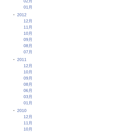
02月
01月
2012
12月
11月
10月
09月
08月
07月
2011
12月
10月
09月
08月
06月
03月
01月
2010
12月
11月
10月