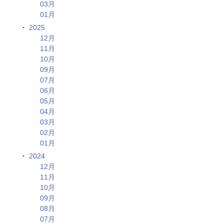
03月
01月
2025
12月
11月
10月
09月
07月
06月
05月
04月
03月
02月
01月
2024
12月
11月
10月
09月
08月
07月