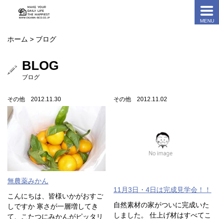
ホーム
> ブログ
BLOG
ブログ
その他 2012.11.30
その他 2012.11.02
無農薬みかん
11月3日・4日は完成見学会！！
こんにちは、皆様いかがおすご
自然素材の家がついに完成いた
しですか 寒さが一層増してき
しました。 仕上げ材はすべてこ
て、こたつにみかんがピッタリ