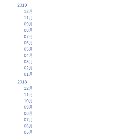
2019
12月
11月
09月
08月
07月
06月
05月
04月
03月
02月
01月
2018
12月
11月
10月
09月
08月
07月
06月
05月