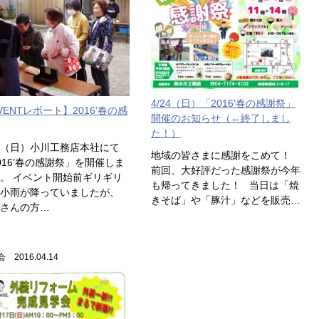
4/24（日）「2016’春の感謝祭」
VENTレポート】2016’春の感
開催のお知らせ（←終了しまし
た！）
24（日）小川工務店本社にて
地域の皆さまに感謝をこめて！
016’春の感謝祭」を開催しま
前回、大好評だった感謝祭が今年
。 イベント開始前ギリギリ
も帰ってきました！ 当日は「焼
小雨が降っていましたが、
きそば」や「豚汁」などを販売…
さんの方…
 2016.04.14