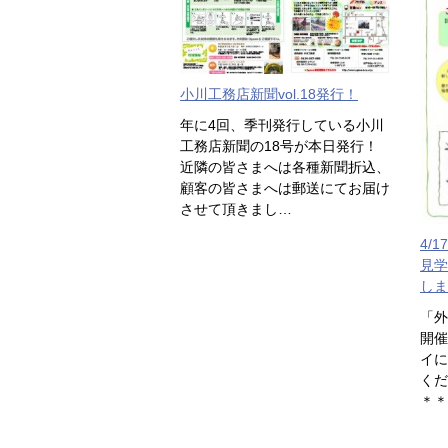
小川工務店新聞vol.18発行！
年に4回、季刊発行している小川
工務店新聞の18号が本日発行！
近隣の皆さまへは各種新聞折込、
顧客の皆さまへは郵送にてお届け
させて頂きまし…
4/
見学
しま
「外
開催
イに
くだ
＊＊