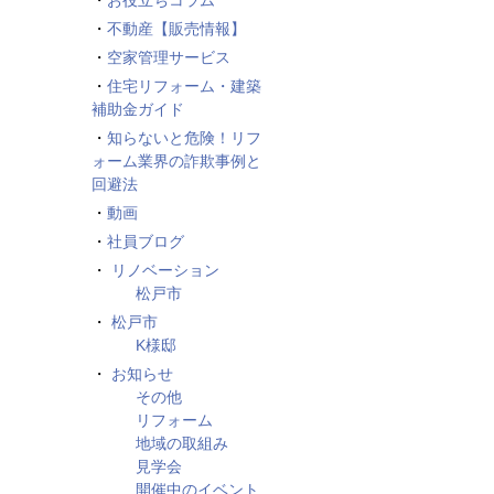
お役立ちコラム
不動産【販売情報】
空家管理サービス
住宅リフォーム・建築
補助金ガイド
知らないと危険！リフ
ォーム業界の詐欺事例と
回避法
動画
社員ブログ
リノベーション
松戸市
松戸市
K様邸
お知らせ
その他
リフォーム
地域の取組み
見学会
開催中のイベント