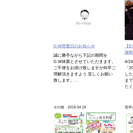
【E
G.W営業日のお知らせ
謝祭
誠に勝手ながら下記の期間を
4/
G.W休業とさせていただきます。
「2
ご不便をお掛け致しますが何卒ご
した
理解頂きますよう 宜しくお願い
まで
致します。…
たく
その他 2016.04.16
見学会