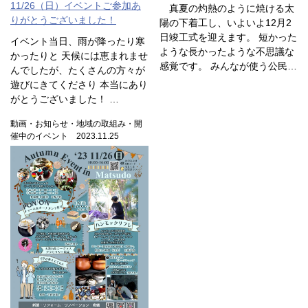
11/26（日）イベントご参加あ
真夏の灼熱のように焼ける太
りがとうございました！
陽の下着工し、いよいよ12月2
日竣工式を迎えます。 短かった
イベント当日、雨が降ったり寒
ような長かったような不思議な
かったりと 天候には恵まれませ
感覚です。 みんなが使う公民…
んでしたが、たくさんの方々が
遊びにきてくださり 本当にあり
がとうございました！ …
動画・お知らせ・地域の取組み・開
催中のイベント 2023.11.25