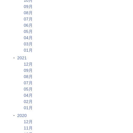
10月
09月
08月
07月
06月
05月
04月
03月
01月
2021
12月
09月
08月
07月
05月
04月
02月
01月
2020
12月
11月