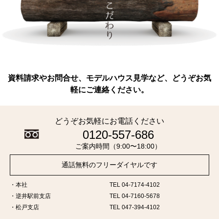
資料請求やお問合せ、モデルハウス見学など、どうぞお気
軽にご連絡ください。
どうぞお気軽にお電話ください
0120-557-686
ご案内時間（9:00〜18:00）
通話無料のフリーダイヤルです
本社
TEL 04-7174-4102
逆井駅前支店
TEL 04-7160-5678
松戸支店
TEL 047-394-4102