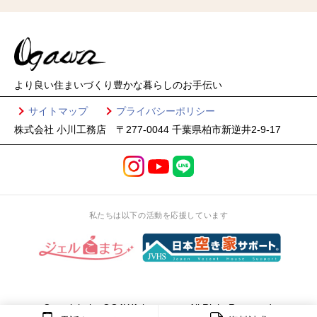
より良い住まいづくり
豊かな暮らしのお手伝い
サイトマップ
プライバシーポリシー
株式会社 小川工務店 〒277-0044 千葉県柏市新逆井2-9-17
私たちは以下の活動を応援しています
Copyright by OGAWA-koumuten All Right Reserved.