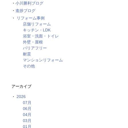
小川勝利ブログ
進捗ブログ
リフォーム事例
店舗リフォーム
キッチン・LDK
浴室・洗面・トイレ
外壁・屋根
バリアフリー
耐震
マンションリフォーム
その他
アーカイブ
2026
07月
06月
04月
03月
01月