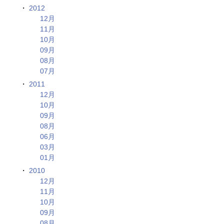
2012
12月
11月
10月
09月
08月
07月
2011
12月
10月
09月
08月
06月
03月
01月
2010
12月
11月
10月
09月
08月