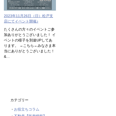
2023年11月26日（日）松戸支
店にてイベント開催♪
たくさんの方々のイベントご参
加ありがとうございました！ イ
ベントの様子を別途UPしてあ
ります。 →こちら←みなさま本
当にありがとうございました！
&…
カテゴリー
お役立ちコラム
不動産【販売情報】