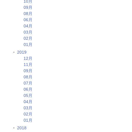
10月
09月
08月
06月
04月
03月
02月
01月
2019
12月
11月
09月
08月
07月
06月
05月
04月
03月
02月
01月
2018