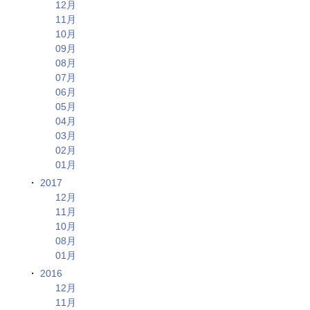
12月
11月
10月
09月
08月
07月
06月
05月
04月
03月
02月
01月
2017
12月
11月
10月
08月
01月
2016
12月
11月