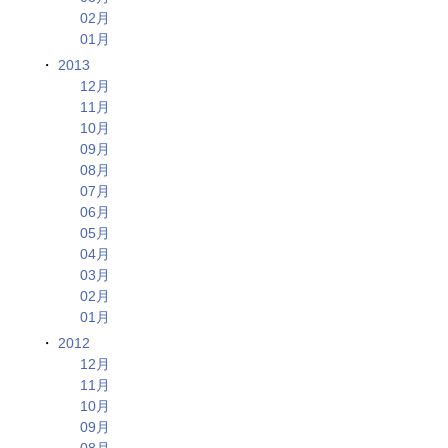
02月
01月
2013
12月
11月
10月
09月
08月
07月
06月
05月
04月
03月
02月
01月
2012
12月
11月
10月
09月
08月