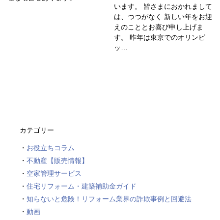
います。 皆さまにおかれまして
は、つつがなく 新しい年をお迎
えのこととお喜び申し上げま
す。 昨年は東京でのオリンピ
ッ…
カテゴリー
お役立ちコラム
不動産【販売情報】
空家管理サービス
住宅リフォーム・建築補助金ガイド
知らないと危険！リフォーム業界の詐欺事例と回避法
動画