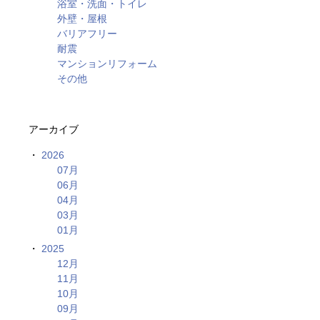
浴室・洗面・トイレ
外壁・屋根
バリアフリー
耐震
マンションリフォーム
その他
アーカイブ
2026
07月
06月
04月
03月
01月
2025
12月
11月
10月
09月