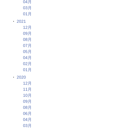
04月
03月
01月
2021
12月
09月
08月
07月
05月
04月
02月
01月
2020
12月
11月
10月
09月
08月
06月
04月
03月