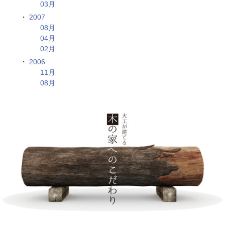
03月
2007
08月
04月
02月
2006
11月
08月