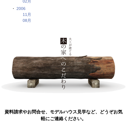
02月
2006
11月
08月
資料請求やお問合せ、モデルハウス見学など、どうぞお気
軽にご連絡ください。