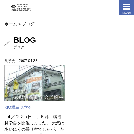
ホーム
> ブログ
BLOG
ブログ
見学会 2007.04.22
K邸構造見学会
４／２２（日）、Ｋ邸 構造
見学会を開催しました。 天気は
あいにくの曇り空でしたが、 た