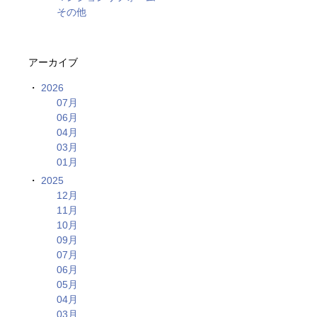
その他
アーカイブ
2026
07月
06月
04月
03月
01月
2025
12月
11月
10月
09月
07月
06月
05月
04月
03月