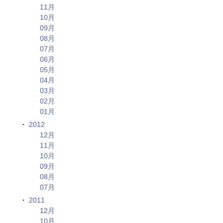
11月
10月
09月
08月
07月
06月
05月
04月
03月
02月
01月
2012
12月
11月
10月
09月
08月
07月
2011
12月
10月