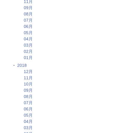
11月
09月
08月
07月
06月
05月
04月
03月
02月
01月
2018
12月
11月
10月
09月
08月
07月
06月
05月
04月
03月