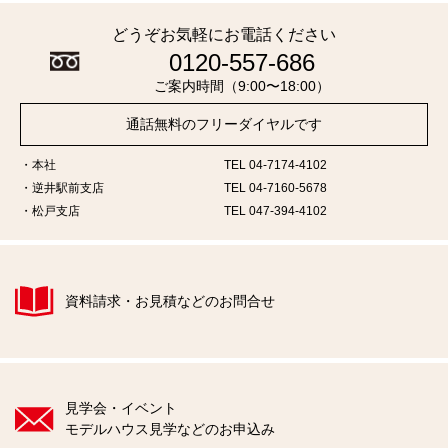
どうぞお気軽にお電話ください
0120-557-686
ご案内時間（9:00〜18:00）
通話無料のフリーダイヤルです
本社
TEL 04-7174-4102
逆井駅前支店
TEL 04-7160-5678
松戸支店
TEL 047-394-4102
資料請求・お見積などのお問合せ
見学会・イベント
モデルハウス見学などのお申込み