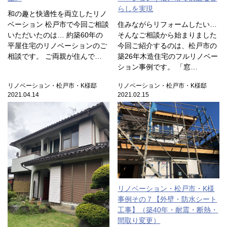
らしを実現
和の趣と快適性を両立したリノ
ベーション 松戸市で今回ご相談
住みながらリフォームしたい…
いただいたのは… 約築60年の
そんなご相談から始まりました
平屋住宅のリノベーションのご
今回ご紹介するのは、松戸市の
相談です。 ご両親が住んで…
築26年木造住宅のフルリノベー
ション事例です。 「窓…
リノベーション・松戸市・K様邸
リノベーション・松戸市・K様邸
2021.04.14
2021.02.15
リノベーション・松戸市・K様
事例その７【外壁・防水シート
工事】（築40年・耐震・断熱・
間取り変更）