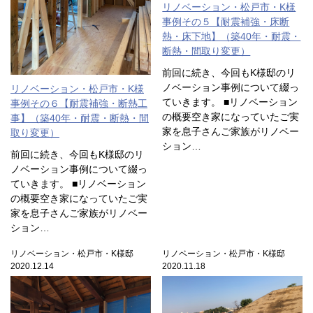
リノベーション・松戸市・K様
事例その５【耐震補強・床断
熱・床下地】（築40年・耐震・
断熱・間取り変更）
前回に続き、今回もK様邸のリ
ノベーション事例について綴っ
リノベーション・松戸市・K様
ていきます。 ■リノベーション
事例その６【耐震補強・断熱工
の概要空き家になっていたご実
事】（築40年・耐震・断熱・間
家を息子さんご家族がリノベー
取り変更）
ション…
前回に続き、今回もK様邸のリ
ノベーション事例について綴っ
ていきます。 ■リノベーション
の概要空き家になっていたご実
家を息子さんご家族がリノベー
ション…
リノベーション・松戸市・K様邸
リノベーション・松戸市・K様邸
2020.12.14
2020.11.18