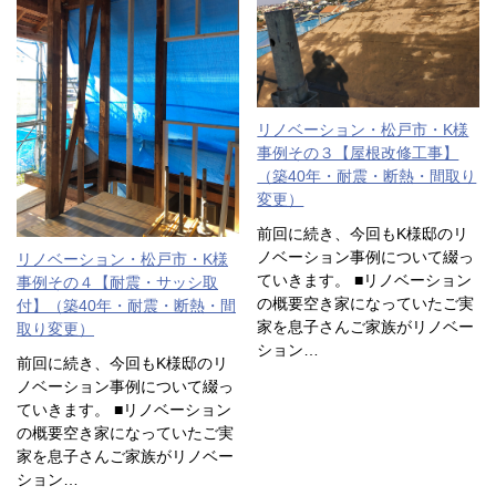
リノベーション・松戸市・K様
事例その３【屋根改修工事】
（築40年・耐震・断熱・間取り
変更）
前回に続き、今回もK様邸のリ
ノベーション事例について綴っ
リノベーション・松戸市・K様
ていきます。 ■リノベーション
事例その４【耐震・サッシ取
の概要空き家になっていたご実
付】（築40年・耐震・断熱・間
家を息子さんご家族がリノベー
取り変更）
ション…
前回に続き、今回もK様邸のリ
ノベーション事例について綴っ
ていきます。 ■リノベーション
の概要空き家になっていたご実
家を息子さんご家族がリノベー
ション…