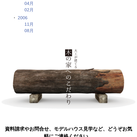
04月
02月
2006
11月
08月
資料請求やお問合せ、モデルハウス見学など、どうぞお気
軽にご連絡ください。