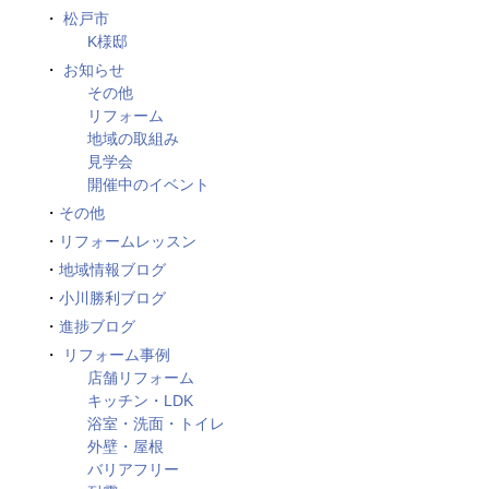
松戸市
K様邸
お知らせ
その他
リフォーム
地域の取組み
見学会
開催中のイベント
その他
リフォームレッスン
地域情報ブログ
小川勝利ブログ
進捗ブログ
リフォーム事例
店舗リフォーム
キッチン・LDK
浴室・洗面・トイレ
外壁・屋根
バリアフリー