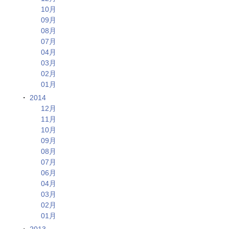
10月
09月
08月
07月
04月
03月
02月
01月
2014
12月
11月
10月
09月
08月
07月
06月
04月
03月
02月
01月
2013