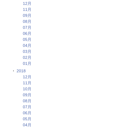
12月
11月
09月
08月
07月
06月
05月
04月
03月
02月
01月
2018
12月
11月
10月
09月
08月
07月
06月
05月
04月