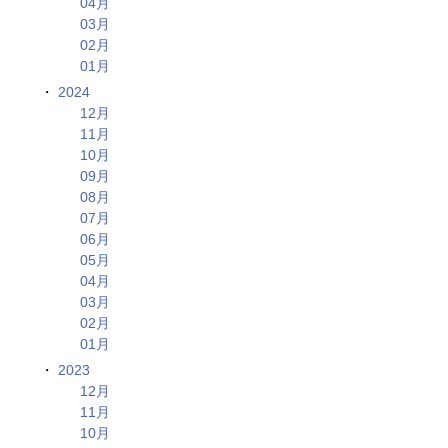
04月
03月
02月
01月
2024
12月
11月
10月
09月
08月
07月
06月
05月
04月
03月
02月
01月
2023
12月
11月
10月