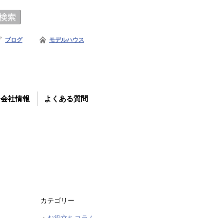
ブログ
モデルハウス
会社情報
よくある質問
カテゴリー