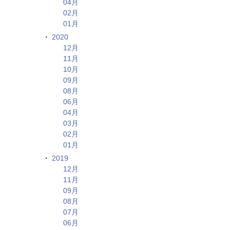
04月
02月
01月
2020
12月
11月
10月
09月
08月
06月
04月
03月
02月
01月
2019
12月
11月
09月
08月
07月
06月