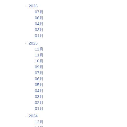
2026
07月
06月
04月
03月
01月
2025
12月
11月
10月
09月
07月
06月
05月
04月
03月
02月
01月
2024
12月