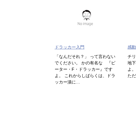
ドラッカー入門
感動
「なんだそれ？」 って言わない
チリ
でください。 かの有名な 『ピ
地下
ーター・F・ドラッカー』です
よ。
よ。 これからしばらくは、ドラ
ただ
ッカー漬に…