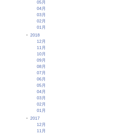
05月
04月
03月
02月
01月
2018
12月
11月
10月
09月
08月
07月
06月
05月
04月
03月
02月
01月
2017
12月
11月