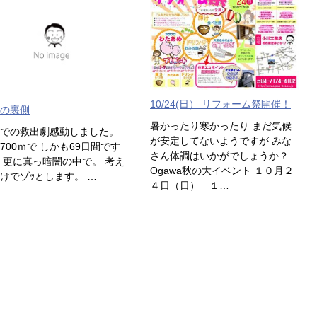
10/24(日） リフォーム祭開催！
の裏側
暑かったり寒かったり まだ気候
での救出劇感動しました。
が安定してないようですが みな
700ｍで しかも69日間です
さん体調はいかがでしょうか？
 更に真っ暗闇の中で。 考え
Ogawa秋の大イベント １０月２
けでゾｯとします。 …
４日（日） １…