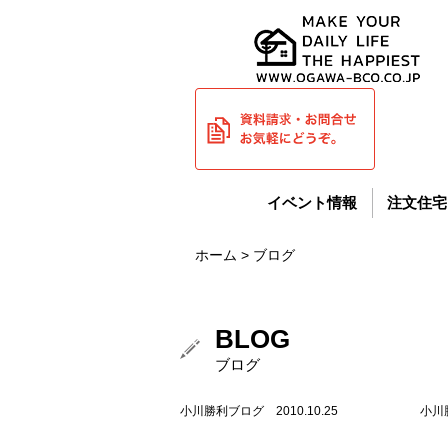
イベント情報
注文住宅
ホーム
> ブログ
BLOG
ブログ
小川勝利ブログ 2010.10.25
小川勝