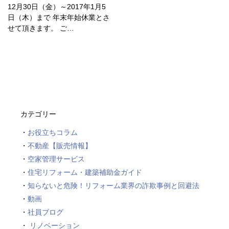
12月30日（金）～2017年1月5
日（木）まで 年末年始休業とさ
せて頂きます。 ご…
カテゴリー
お役立ちコラム
不動産【販売情報】
空家管理サービス
住宅リフォーム・建築補助金ガイド
知らないと危険！リフォーム業界の詐欺事例と回避法
動画
社員ブログ
リノベーション