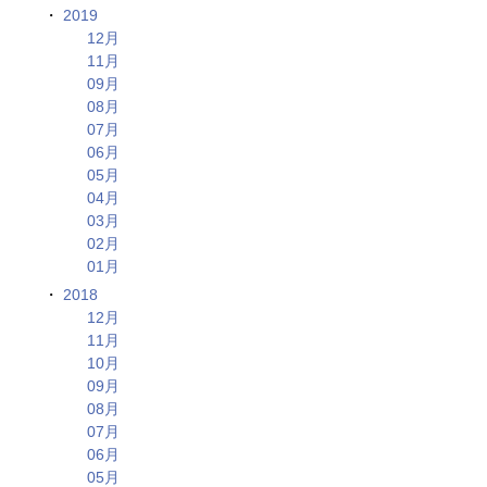
2019
12月
11月
09月
08月
07月
06月
05月
04月
03月
02月
01月
2018
12月
11月
10月
09月
08月
07月
06月
05月