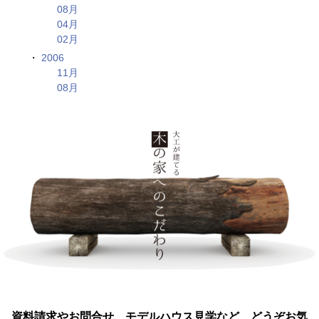
08月
04月
02月
2006
11月
08月
資料請求やお問合せ、モデルハウス見学など、どうぞお気