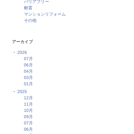
バリアフリー
耐震
マンションリフォーム
その他
アーカイブ
2026
07月
06月
04月
03月
01月
2025
12月
11月
10月
09月
07月
06月