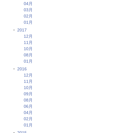
04月
03月
02月
01月
2017
12月
11月
10月
08月
01月
2016
12月
11月
10月
09月
08月
06月
04月
02月
01月
2015