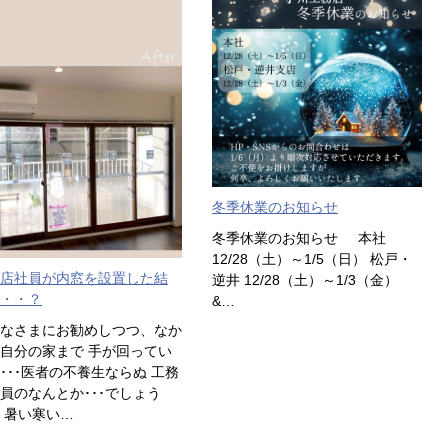
冬季休業のお知らせ
冬季休業のお知らせ 本社
12/28（土）～1/5（日） 松戸・
店社員が内窓を設置した結
逆井 12/28（土）～1/3（金）
・・？
&…
なさまにお勧めしつつ、なか
自分の家まで 手が回ってい
･･･医者の不養生ならぬ 工務
員のなんとか･･･でしょう
 暑い寒い…