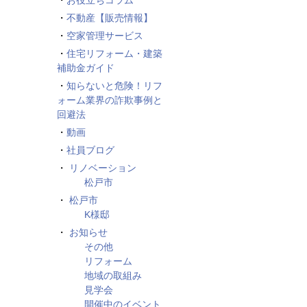
お役立ちコラム
不動産【販売情報】
空家管理サービス
住宅リフォーム・建築
補助金ガイド
知らないと危険！リフ
ォーム業界の詐欺事例と
回避法
動画
社員ブログ
リノベーション
松戸市
松戸市
K様邸
お知らせ
その他
リフォーム
地域の取組み
見学会
開催中のイベント