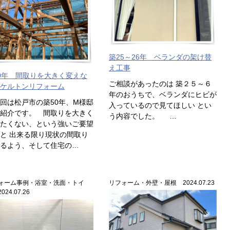
築25～26年 ベランダの架け替
え工事
0年 間取りを大きく変えな
ご相談があったのは 築２５～６
ケルトンリフォーム
年のおうちで、ベランダにヒビが
は松戸市の築50年、M様邸
入っているので見てほしい とい
紹介です。 間取りを大きく
う内容でした。 …
たくない、という強いご要望
と 出来る限り現状の間取り
るよう、そして住宅の…
ォーム事例・浴室・洗面・トイ
リフォーム・外壁・屋根 2024.07.23
024.07.26