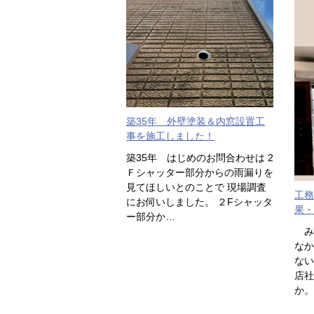
築35年 外壁塗装＆内窓設置工
事を施工しました！
築35年 はじめのお問合わせは 2
Ｆシャッター部分からの雨漏りを
見てほしいとのことで 現場調査
工務
にお伺いしました。 ２Fシャッタ
果・
ー部分か…
み
なか
ない
店社
か。