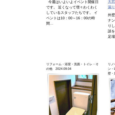
天窓
今週はいよいよイベント開催日
漏り
です。 近くなって増々わくわく
しているスタッフたちです。 イ
外壁
ベントは10：00～16：00の時
ナン
間…
りし
談を
足場
リフォーム・浴室・洗面・トイレ・そ
リノ
の他 2024.09.04
ン・
壁・屋