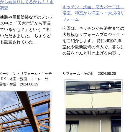
から雨漏りしてるかも？！雨
キッチン、洗面、窓カバー工法、
調査
浴室、和室から洋室へ：大規模リ
塗装や屋根塗装などのメンテ
フォーム
ス中に 「天窓付近から雨漏
今回は、キッチンから浴室までの
ているかも？」という ご相
大規模なリフォームプロジェクト
いただきました。 ちょうど
をご紹介します。 特に和室の洋
も設置されていた…
室化や最新設備の導入で、暮らし
の質をぐんと引き上げる内容…
ベーション・リフォーム・キッチ
リフォーム・その他 2024.08.28
LDK・浴室・洗面・トイレ・外
根・耐震 2024.08.29