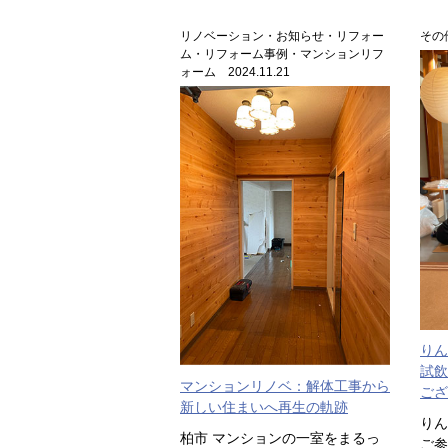
リノベーション・お知らせ・リフォー
その他
ム・リフォーム事例・マンションリフ
ォーム 2024.11.21
りん
試飲
マンションリノベ：解体工事から
ござ
新しい住まいへ再生の軌跡
りん
柏市 マンションの一室をまるっ
ご参