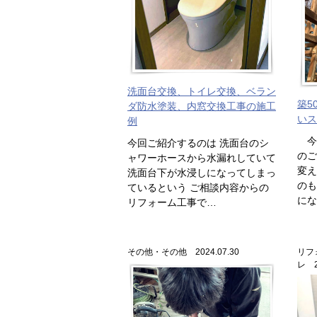
洗面台交換、トイレ交換、ベラン
築5
ダ防水塗装、内窓交換工事の施工
いス
例
今回
今回ご紹介するのは 洗面台のシ
のご
ャワーホースから水漏れしていて
変え
洗面台下が水浸しになってしまっ
のも
ているという ご相談内容からの
にな
リフォーム工事で…
その他・その他 2024.07.30
リフ
レ 2