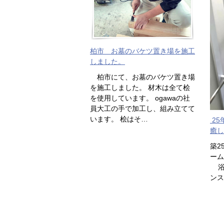
柏市 お墓のバケツ置き場を施工
しました。
柏市にて、お墓のバケツ置き場
を施工しました。 材木は全て桧
を使用しています。 ogawaの社
員大工の手で加工し、組み立てて
います。 桧はそ…
25
癒し
築2
ー
浴
ンス