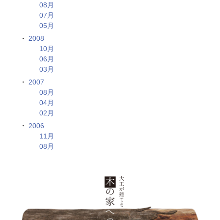
08月
07月
05月
2008
10月
06月
03月
2007
08月
04月
02月
2006
11月
08月