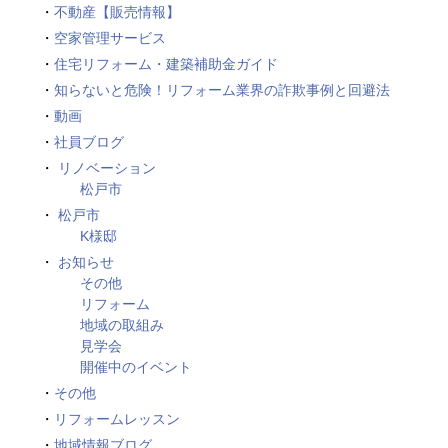
不動産【販売情報】
空家管理サービス
住宅リフォーム・建築補助金ガイド
知らないと危険！リフォーム業界の詐欺事例と回避法
動画
社員ブログ
リノベーション
松戸市
松戸市
K様邸
お知らせ
その他
リフォーム
地域の取組み
見学会
開催中のイベント
その他
リフォームレッスン
地域情報ブログ