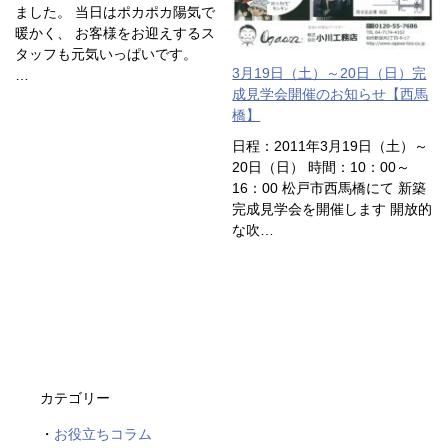
ました。 当日はポカポカ陽気で
暖かく、 お客様をお迎えするス
タッフも元気いっぱいです。
3月19日（土）～20日（日）完
…
成見学会開催のお知らせ【西馬
橋】
日程：2011年3月19日（土）～
20日（日） 時間：10：00～
16：00 松戸市西馬橋にて 新築
完成見学会を開催します 開放的
な吹…
カテゴリー
お役立ちコラム