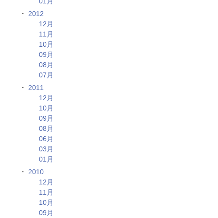
01月
2012
12月
11月
10月
09月
08月
07月
2011
12月
10月
09月
08月
06月
03月
01月
2010
12月
11月
10月
09月