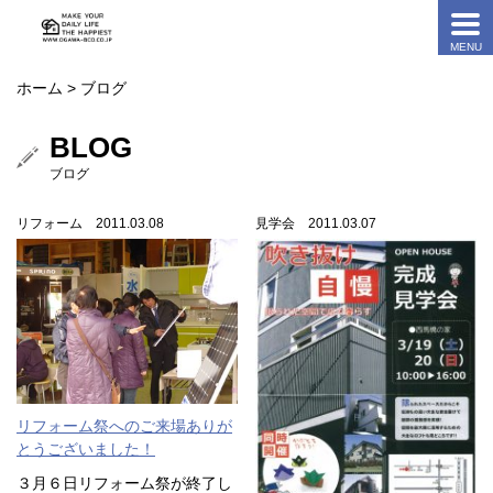
ホーム
> ブログ
BLOG
ブログ
リフォーム 2011.03.08
見学会 2011.03.07
リフォーム祭へのご来場ありが
とうございました！
３月６日リフォーム祭が終了し