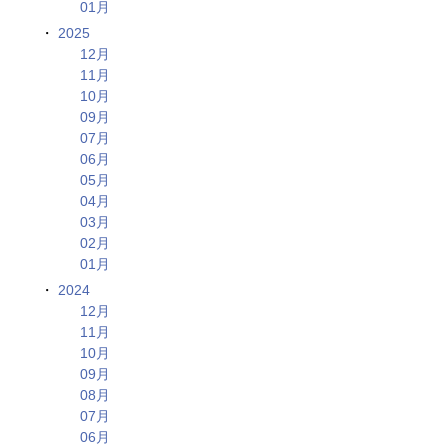
01月
2025
12月
11月
10月
09月
07月
06月
05月
04月
03月
02月
01月
2024
12月
11月
10月
09月
08月
07月
06月