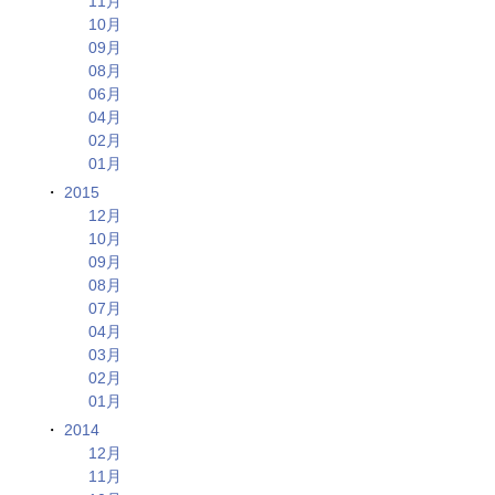
11月
10月
09月
08月
06月
04月
02月
01月
2015
12月
10月
09月
08月
07月
04月
03月
02月
01月
2014
12月
11月