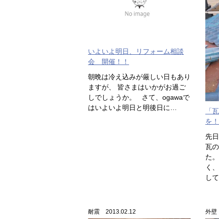
いよいよ明日、リフォーム相談
会 開催！！
朝晩は冷え込みが厳しい日もあり
ますが、 皆さまはいかがお過ご
しでしょうか。 さて、ogawaで
はいよいよ明日と明後日に…
「瓦
を！
先日
瓦の
た。
く、
して
耐震 2013.02.12
外壁・