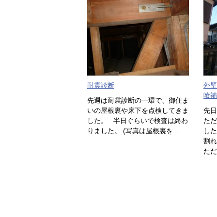
耐震診断
外壁
喰補
先週は耐震診断の一環で、御住ま
いの屋根裏や床下を点検してきま
先日
した。 半日ぐらいで検査は終わ
ただ
りました。 (写真は屋根裏を…
した
割れ
ただ