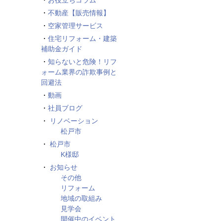
お役立ちコラム
不動産【販売情報】
空家管理サービス
住宅リフォーム・建築
補助金ガイド
知らないと危険！リフ
ォーム業界の詐欺事例と
回避法
動画
社員ブログ
リノベーション
松戸市
松戸市
K様邸
お知らせ
その他
リフォーム
地域の取組み
見学会
開催中のイベント