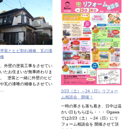
塗装とヒビ割れ補修、瓦の漆
修
、外壁の塗装工事をさせてい
いたお住まいが無事終わりま
。 塗装と一緒に外壁のヒビ
や瓦の漆喰の補修もさせてい
…
2/23（土）～24（日）リフォー
ム相談会 開催！
一時の寒さも落ち着き、日中は温
かい日もちらほら・・・ Ogawa
では2/23（土）～24（日）にリ
フォーム相談会を 開催させて頂