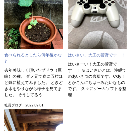
食べられるとしたら何年後かな
はいさい、大工の菅野です！！
❓
はいさーい！大工の菅野で
去年美味しく頂いたブドウ（巨
す！！ ※はいさいとは、沖縄で
峰）の種。 ダメ元で春に五粒ほ
のあいさつの言葉です。やあ！
ど鉢に植えてみました。 ときど
とかこんにちは～みたいなもの
き水をやりながら様子を見てま
です。 久々にゲームソフトを整
した。 そうしてるう…
理…
社員ブログ 2022.09.01