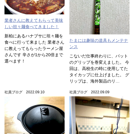
業者さんに教えてもらって美味
しい担々麺食べてきました！
新柏にあるハナブサに坦々麺を
たまには趣味の道具もメンテナ
食べに行って来ました 業者さん
ンス
に教えってもらったラーメン屋
さんです 辛さが1から20倍まで
こないだ仕事終わりに、バット
選べます！
のグリップを巻変えました。 今
回は、高校生の時に使用してた
タイカップに仕上げました。 グ
リップは、海外製品のリ…
社員ブログ 2022.09.10
社員ブログ 2022.09.09