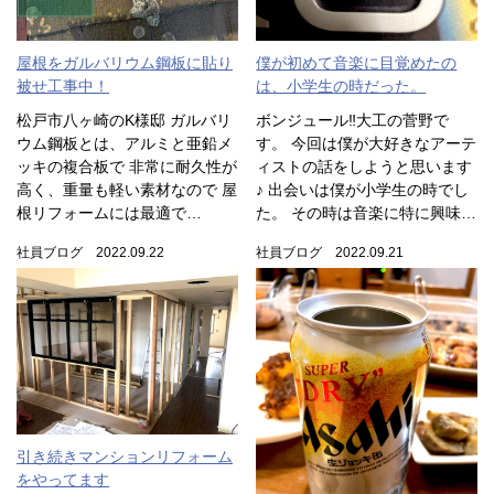
屋根をガルバリウム鋼板に貼り
僕が初めて音楽に目覚めたの
被せ工事中！
は、小学生の時だった。
松戸市八ヶ崎のK様邸 ガルバリ
ボンジュール‼︎大工の菅野で
ウム鋼板とは、アルミと亜鉛メ
す。 今回は僕が大好きなアーテ
ッキの複合板で 非常に耐久性が
ィストの話をしようと思います
高く、重量も軽い素材なので 屋
♪ 出会いは僕が小学生の時でし
根リフォームには最適で…
た。 その時は音楽に特に興味…
社員ブログ 2022.09.22
社員ブログ 2022.09.21
引き続きマンションリフォーム
をやってます