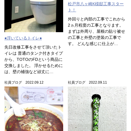
松戸市八ヶ崎K様邸工事スター
ト！
外回りと内部の工事でこれから
2ヵ月程度の工事となります。
まずは外周り、屋根の貼り被せ
の工事と外壁の塗装の工事で
●浮いているトイレ●
す。 どんな感じに仕上が…
先日改修工事をさせて頂いたト
イレは 普通のタンク付きタイプ
から、TOTOのFDという商品に
交換しました。 浮かせるために
は、壁の補強など頑丈に…
社員ブログ 2022.09.12
社員ブログ 2022.09.11