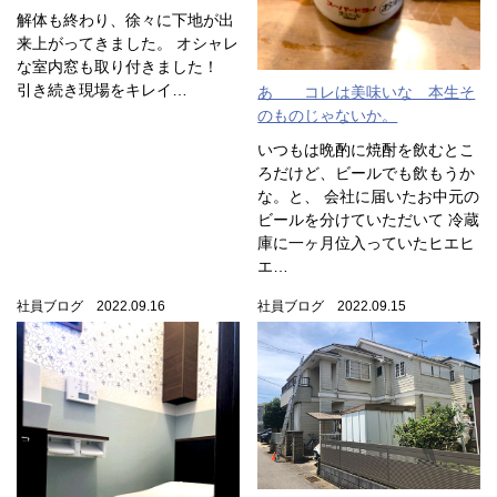
解体も終わり、徐々に下地が出
来上がってきました。 オシャレ
な室内窓も取り付きました！
引き続き現場をキレイ…
あゝ コレは美味いな 本生そ
のものじゃないか。
いつもは晩酌に焼酎を飲むとこ
ろだけど、ビールでも飲もうか
な。と、 会社に届いたお中元の
ビールを分けていただいて 冷蔵
庫に一ヶ月位入っていたヒエヒ
エ…
社員ブログ 2022.09.16
社員ブログ 2022.09.15