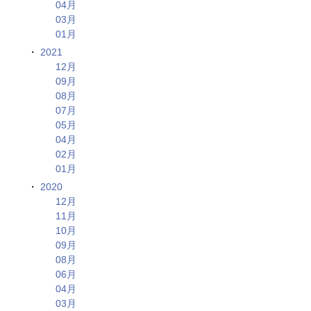
04月
03月
01月
2021
12月
09月
08月
07月
05月
04月
02月
01月
2020
12月
11月
10月
09月
08月
06月
04月
03月