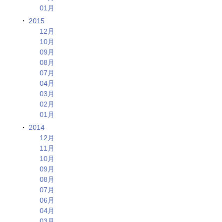
01月
2015
12月
10月
09月
08月
07月
04月
03月
02月
01月
2014
12月
11月
10月
09月
08月
07月
06月
04月
03月