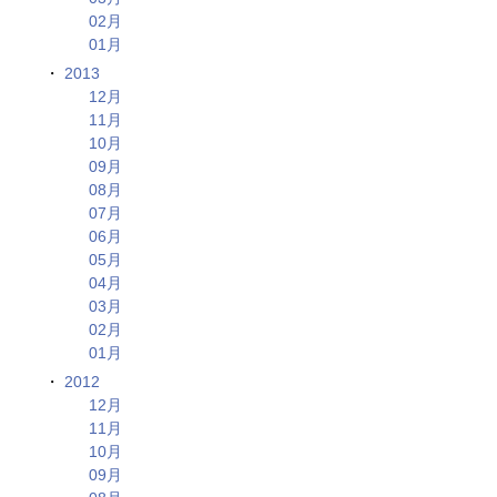
02月
01月
2013
12月
11月
10月
09月
08月
07月
06月
05月
04月
03月
02月
01月
2012
12月
11月
10月
09月