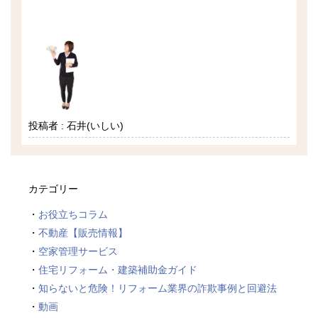
投稿者 : 石井(いしい)
カテゴリー
お役立ちコラム
不動産【販売情報】
空家管理サービス
住宅リフォーム・建築補助金ガイド
知らないと危険！リフォーム業界の詐欺事例と回避法
動画