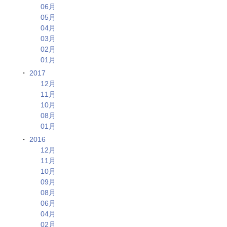
06月
05月
04月
03月
02月
01月
2017
12月
11月
10月
08月
01月
2016
12月
11月
10月
09月
08月
06月
04月
02月