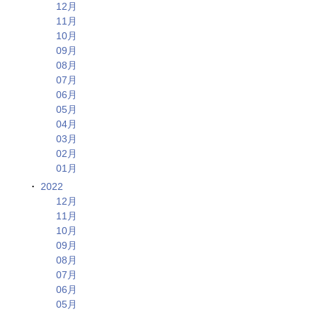
12月
11月
10月
09月
08月
07月
06月
05月
04月
03月
02月
01月
2022
12月
11月
10月
09月
08月
07月
06月
05月