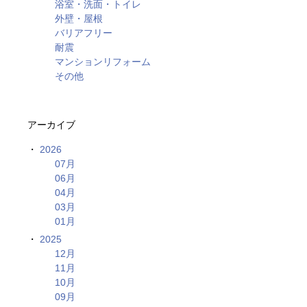
浴室・洗面・トイレ
外壁・屋根
バリアフリー
耐震
マンションリフォーム
その他
アーカイブ
2026
07月
06月
04月
03月
01月
2025
12月
11月
10月
09月