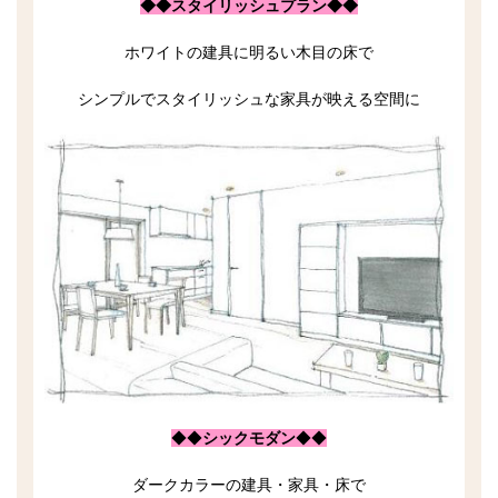
◆◆スタイリッシュプラン◆◆
ホワイトの建具に明るい木目の床で
シンプルでスタイリッシュな家具が映える空間に
◆◆
シックモダン
◆◆
ダークカラーの建具・家具・床で