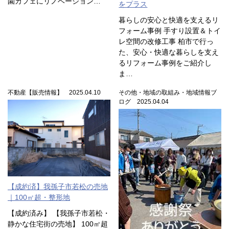
園カフェにリノベーション…
をプラス
暮らしの安心と快適を支えるリ
フォーム事例 手すり設置＆トイ
レ空間の改修工事 柏市で行っ
た、安心・快適な暮らしを支え
るリフォーム事例をご紹介し
ま…
不動産【販売情報】 2025.04.10
その他・地域の取組み・地域情報ブ
ログ 2025.04.04
【成約済】我孫子市若松の売地
｜100㎡超・整形地
【成約済み】 【我孫子市若松・
静かな住宅街の売地】 100㎡超