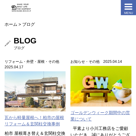
ホーム
> ブログ
BLOG
ブログ
リフォーム・外壁・屋根・その他
お知らせ・その他 2025.04.14
2025.04.17
ゴールデンウィーク期間中の営
瓦から軽量屋根へ！柏市の屋根
業について
リフォーム＆玄関柱交換事例
平素より小川工務店をご愛顧
柏市 屋根葺き替え＆玄関柱交換
いただき、誠にありがとうござ