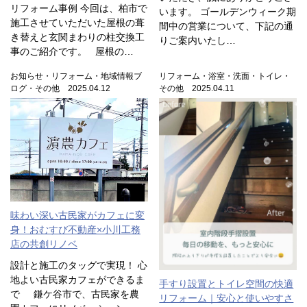
リフォーム事例 今回は、柏市で
います。 ゴールデンウィーク期
施工させていただいた屋根の葺
間中の営業について、下記の通
き替えと玄関まわりの柱交換工
りご案内いたし…
事のご紹介です。 屋根の…
お知らせ・リフォーム・地域情報ブ
リフォーム・浴室・洗面・トイレ・
ログ・その他 2025.04.12
その他 2025.04.11
味わい深い古民家がカフェに変
身！おむすび不動産×小川工務
店の共創リノベ
設計と施工のタッグで実現！ 心
地よい古民家カフェができるま
手すり設置とトイレ空間の快適
で 鎌ケ谷市で、古民家を農
リフォーム｜安心と使いやすさ