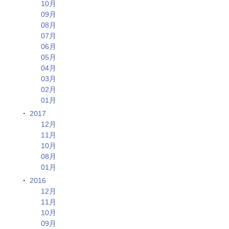
10月
09月
08月
07月
06月
05月
04月
03月
02月
01月
2017
12月
11月
10月
08月
01月
2016
12月
11月
10月
09月