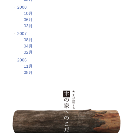
2008
10月
06月
03月
2007
08月
04月
02月
2006
11月
08月