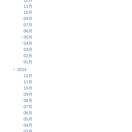
11月
10月
09月
07月
06月
05月
04月
03月
02月
01月
2024
12月
11月
10月
09月
08月
07月
06月
05月
04月
03月