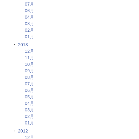
07月
06月
04月
03月
02月
01月
2013
12月
11月
10月
09月
08月
07月
06月
05月
04月
03月
02月
01月
2012
12月