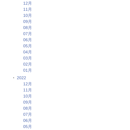
12月
11月
10月
09月
08月
07月
06月
05月
04月
03月
02月
01月
2022
12月
11月
10月
09月
08月
07月
06月
05月