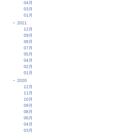
04月
03月
01月
2021
12月
09月
08月
07月
05月
04月
02月
01月
2020
12月
11月
10月
09月
08月
06月
04月
03月