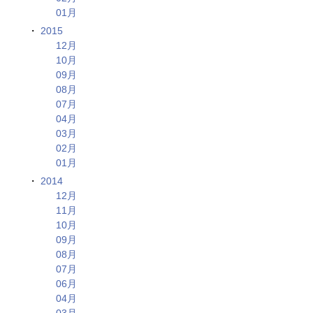
01月
2015
12月
10月
09月
08月
07月
04月
03月
02月
01月
2014
12月
11月
10月
09月
08月
07月
06月
04月
03月