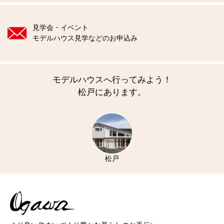
見学会・イベント
モデルハウス見学などのお申込み
モデルハウスへ行ってみよう！
松戸にあります。
松戸