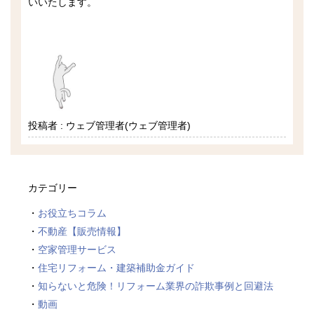
いいたします。
投稿者 : ウェブ管理者(ウェブ管理者)
カテゴリー
お役立ちコラム
不動産【販売情報】
空家管理サービス
住宅リフォーム・建築補助金ガイド
知らないと危険！リフォーム業界の詐欺事例と回避法
動画