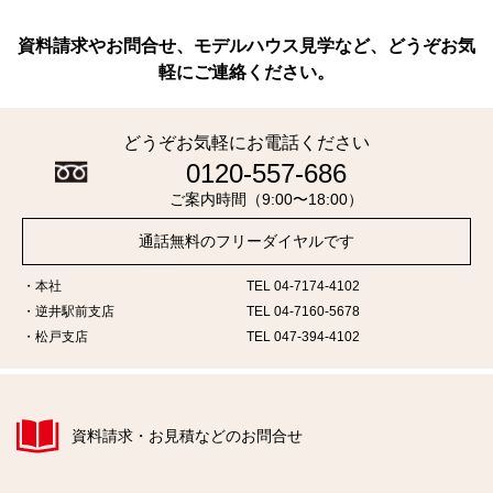
資料請求やお問合せ、モデルハウス見学など、どうぞお気
軽にご連絡ください。
どうぞお気軽にお電話ください
0120-557-686
ご案内時間（9:00〜18:00）
通話無料のフリーダイヤルです
本社
TEL 04-7174-4102
逆井駅前支店
TEL 04-7160-5678
松戸支店
TEL 047-394-4102
資料請求・お見積などのお問合せ