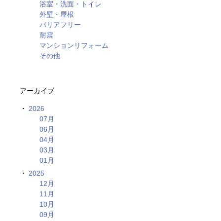
浴室・洗面・トイレ
外壁・屋根
バリアフリー
耐震
マンションリフォーム
その他
アーカイブ
2026
07月
06月
04月
03月
01月
2025
12月
11月
10月
09月