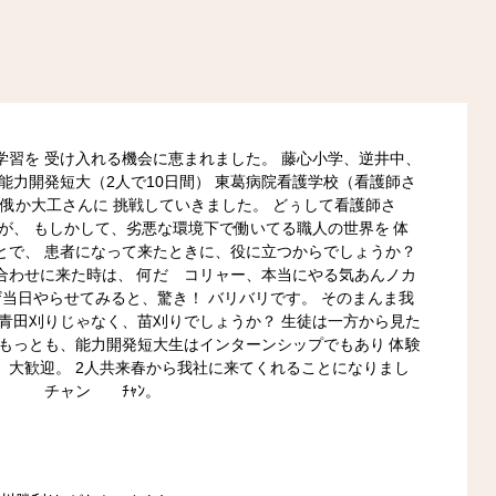
学習を 受け入れる機会に恵まれました。 藤心小学、逆井中、
能力開発短大（2人で10日間） 東葛病院看護学校（看護師さ
、俄か大工さんに 挑戦していきました。 どぅして看護師さ
が、 もしかして、劣悪な環境下で働いてる職人の世界を 体
とで、 患者になって来たときに、役に立つからでしょうか？
合わせに来た時は、 何だ コリャー、本当にやる気あんノカ
ザ当日やらせてみると、驚き！ バリバリです。 そのまんま我
 青田刈りじゃなく、苗刈りでしょうか？ 生徒は一方から見た
 もっとも、能力開発短大生はインターンシップでもあり 体験
、大歓迎。 2人共来春から我社に来てくれることになりまし
 で チャン ﾁｬﾝ。