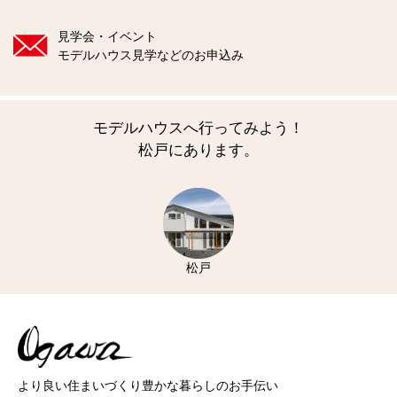
見学会・イベント
モデルハウス見学などのお申込み
モデルハウスへ行ってみよう！
松戸にあります。
松戸
より良い住まいづくり
豊かな暮らしのお手伝い