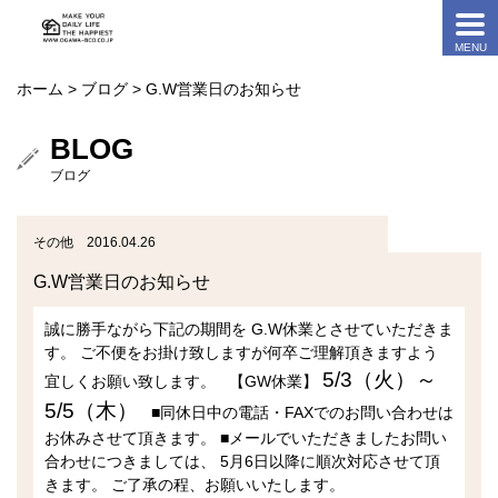
ホーム
>
ブログ
> G.W営業日のお知らせ
BLOG
ブログ
その他 2016.04.26
G.W営業日のお知らせ
誠に勝手ながら下記の期間を G.W休業とさせていただきま
す。 ご不便をお掛け致しますが何卒ご理解頂きますよう
5/3（火）～
宜しくお願い致します。 【GW休業】
5/5（木）
■同休日中の電話・FAXでのお問い合わせは
お休みさせて頂きます。 ■メールでいただきましたお問い
合わせにつきましては、 5月6日以降に順次対応させて頂
きます。 ご了承の程、お願いいたします。