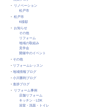
リノベーション
松戸市
松戸市
K様邸
お知らせ
その他
リフォーム
地域の取組み
見学会
開催中のイベント
その他
リフォームレッスン
地域情報ブログ
小川勝利ブログ
進捗ブログ
リフォーム事例
店舗リフォーム
キッチン・LDK
浴室・洗面・トイレ