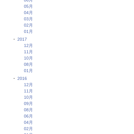
06月
05月
04月
03月
02月
01月
2017
12月
11月
10月
08月
01月
2016
12月
11月
10月
09月
08月
06月
04月
02月