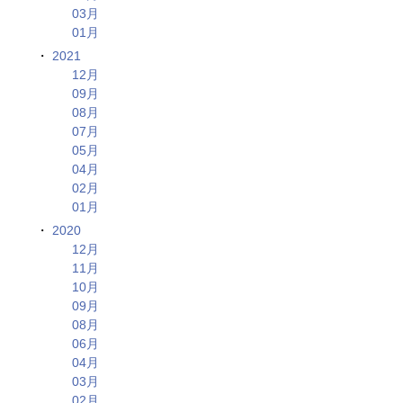
03月
01月
2021
12月
09月
08月
07月
05月
04月
02月
01月
2020
12月
11月
10月
09月
08月
06月
04月
03月
02月