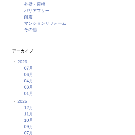
外壁・屋根
バリアフリー
耐震
マンションリフォーム
その他
アーカイブ
2026
07月
06月
04月
03月
01月
2025
12月
11月
10月
09月
07月