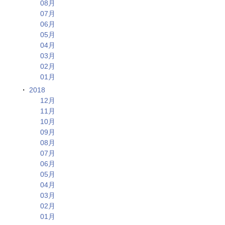
08月
07月
06月
05月
04月
03月
02月
01月
2018
12月
11月
10月
09月
08月
07月
06月
05月
04月
03月
02月
01月