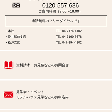
0120-557-686
ご案内時間（9:00〜18:00）
通話無料のフリーダイヤルです
本社
TEL 04-7174-4102
逆井駅前支店
TEL 04-7160-5678
松戸支店
TEL 047-394-4102
資料請求・お見積などのお問合せ
見学会・イベント
モデルハウス見学などのお申込み