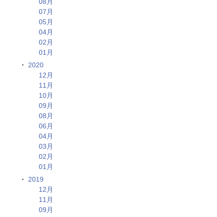
08月
07月
05月
04月
02月
01月
2020
12月
11月
10月
09月
08月
06月
04月
03月
02月
01月
2019
12月
11月
09月