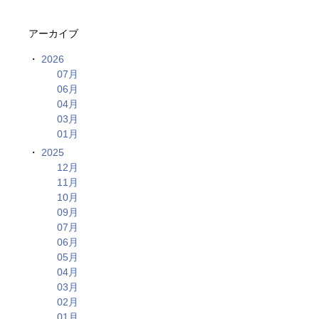
アーカイブ
2026
07月
06月
04月
03月
01月
2025
12月
11月
10月
09月
07月
06月
05月
04月
03月
02月
01月