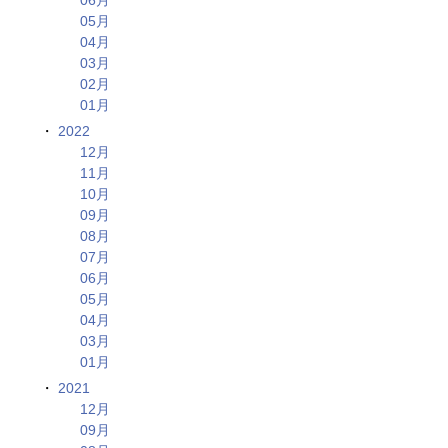
06月
05月
04月
03月
02月
01月
2022
12月
11月
10月
09月
08月
07月
06月
05月
04月
03月
01月
2021
12月
09月