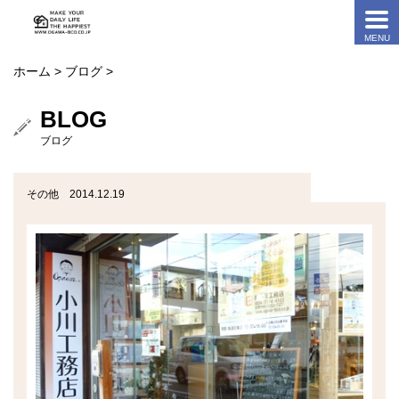
ホーム
>
ブログ
>
BLOG
ブログ
その他 2014.12.19