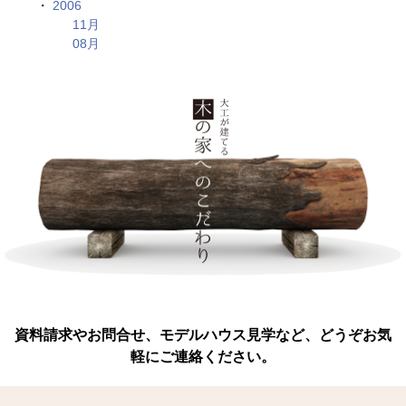
2006
11月
08月
資料請求やお問合せ、モデルハウス見学など、どうぞお気
軽にご連絡ください。