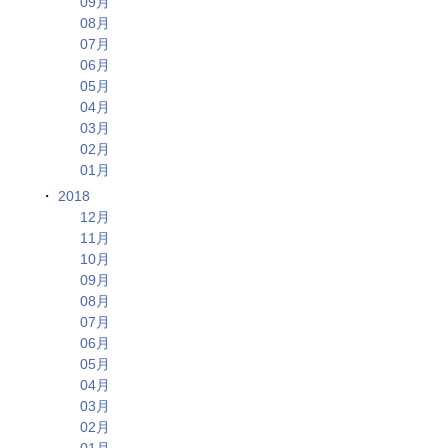
09月
08月
07月
06月
05月
04月
03月
02月
01月
2018
12月
11月
10月
09月
08月
07月
06月
05月
04月
03月
02月