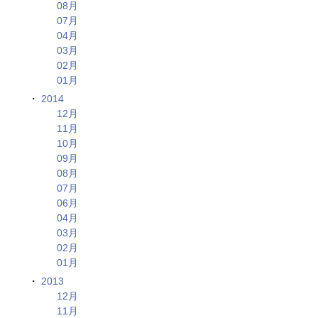
08月
07月
04月
03月
02月
01月
2014
12月
11月
10月
09月
08月
07月
06月
04月
03月
02月
01月
2013
12月
11月