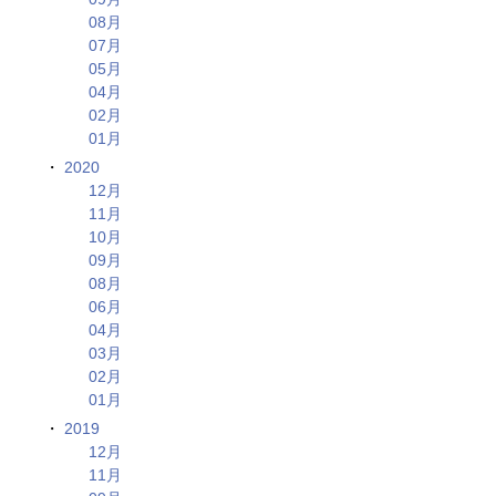
08月
07月
05月
04月
02月
01月
2020
12月
11月
10月
09月
08月
06月
04月
03月
02月
01月
2019
12月
11月