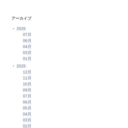
アーカイブ
2026
07月
06月
04月
03月
01月
2025
12月
11月
10月
09月
07月
06月
05月
04月
03月
02月