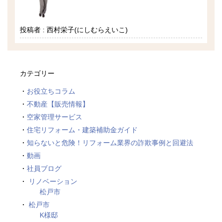
投稿者 : 西村栄子(にしむらえいこ)
カテゴリー
お役立ちコラム
不動産【販売情報】
空家管理サービス
住宅リフォーム・建築補助金ガイド
知らないと危険！リフォーム業界の詐欺事例と回避法
動画
社員ブログ
リノベーション
松戸市
松戸市
K様邸