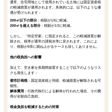
通常、住宅用地として使用されている土地には固定資産税
の軽減措置が適用されます。具体的には、以下のような優
遇が受けられます：
200㎡以下の部分
：税額が1/6に軽減。
200㎡を超える部分
：税額が1/3に軽減。
しかし、「特定空家」に指定されると、この軽減措置が解
除され、税率が通常の課税水準に戻されます。これによ
り、税額が6倍に跳ね上がるケースも珍しくありません。
他の税負担への影響
加えて、空き家を長期間放置することで以下のようなリス
クも発生します：
都市計画税
：固定資産税と同様、軽減措置が解除される可
能性。
解体費用
：行政代執行による解体が行われた場合、その費
用が全額自己負担。
税金負担を軽減するための対策