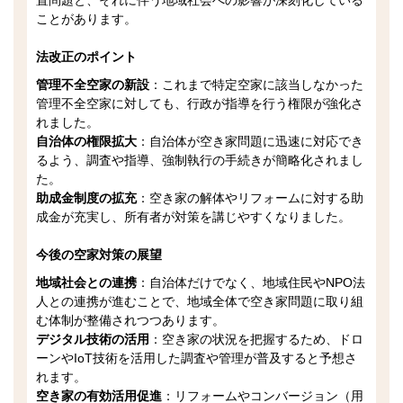
ことがあります。
法改正のポイント
管理不全空家の新設
：これまで特定空家に該当しなかった
管理不全空家に対しても、行政が指導を行う権限が強化さ
れました。
自治体の権限拡大
：自治体が空き家問題に迅速に対応でき
るよう、調査や指導、強制執行の手続きが簡略化されまし
た。
助成金制度の拡充
：空き家の解体やリフォームに対する助
成金が充実し、所有者が対策を講じやすくなりました。
今後の空家対策の展望
地域社会との連携
：自治体だけでなく、地域住民やNPO法
人との連携が進むことで、地域全体で空き家問題に取り組
む体制が整備されつつあります。
デジタル技術の活用
：空き家の状況を把握するため、ドロ
ーンやIoT技術を活用した調査や管理が普及すると予想さ
れます。
空き家の有効活用促進
：リフォームやコンバージョン（用