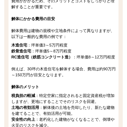
費用がかかるため、そのメリットとコストをしっかりと理
解することが重要です。
解体にかかる費用の目安
解体費用は建物の規模や立地条件によって異なりますが、
以下は一般的な費用の例です：
木造住宅
：坪単価3～5万円程度
鉄骨造住宅
：坪単価5～8万円程度
RC造住宅（鉄筋コンクリート造）
：坪単価8～12万円程度
例えば、30坪の木造住宅を解体する場合、費用は約90万円
～150万円が目安となります。
解体のメリット
税負担の軽減
：特定空家に指定されると固定資産税が増加
しますが、更地にすることでそのリスクを回避。
土地の有効活用
：解体後の土地を売却したり、新たな建物
を建てることで、有効活用が可能。
安全性の向上
：老朽化した建物がなくなることで、倒壊や
火災のリスクを減少。