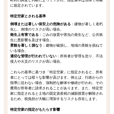
に規定されています。
特定空家とされる基準
倒壊または著しい保安上の危険がある
：建物が著しく老朽
化し、倒壊のリスクが高い場合。
衛生上有害である
：ごみの放置や害虫の発生など、公共衛
生に悪影響を及ぼす場合。
景観を著しく損なう
：建物が破損し、地域の美観を損ねて
いる場合。
適切な管理が行われていない
：所有者が管理を怠り、不法
侵入や火災のリスクが高い場合。
これらの基準に基づき「特定空家」に指定されると、所有
者にとっては様々な影響が及びます。例えば、行政からの
指導に従わない場合、強制的な解体や修繕が行われ、その
費用が所有者に請求されることがあります。また、特定空
家に指定されると土地の固定資産税の減額措置が解除され
るため、税負担が大幅に増加するリスクも存在します。
特定空家の指定がもたらす影響