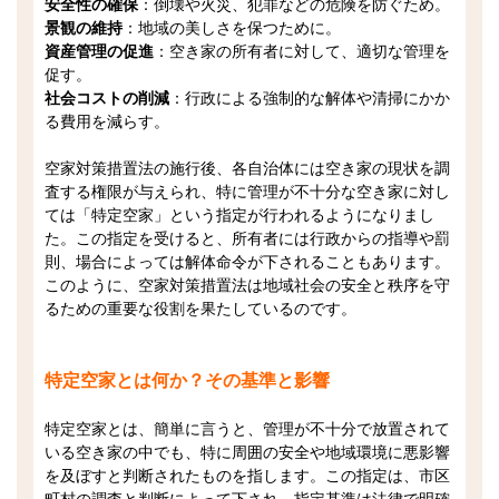
安全性の確保
：倒壊や火災、犯罪などの危険を防ぐため。
景観の維持
：地域の美しさを保つために。
資産管理の促進
：空き家の所有者に対して、適切な管理を
促す。
社会コストの削減
：行政による強制的な解体や清掃にかか
る費用を減らす。
空家対策措置法の施行後、各自治体には空き家の現状を調
査する権限が与えられ、特に管理が不十分な空き家に対し
ては「特定空家」という指定が行われるようになりまし
た。この指定を受けると、所有者には行政からの指導や罰
則、場合によっては解体命令が下されることもあります。
このように、空家対策措置法は地域社会の安全と秩序を守
るための重要な役割を果たしているのです。
特定空家とは何か？その基準と影響
特定空家とは、簡単に言うと、管理が不十分で放置されて
いる空き家の中でも、特に周囲の安全や地域環境に悪影響
を及ぼすと判断されたものを指します。この指定は、市区
町村の調査と判断によって下され、指定基準は法律で明確