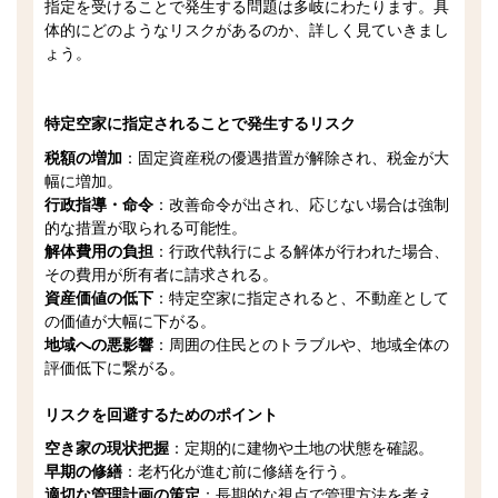
指定を受けることで発生する問題は多岐にわたります。具
体的にどのようなリスクがあるのか、詳しく見ていきまし
ょう。
特定空家に指定されることで発生するリスク
税額の増加
：固定資産税の優遇措置が解除され、税金が大
幅に増加。
行政指導・命令
：改善命令が出され、応じない場合は強制
的な措置が取られる可能性。
解体費用の負担
：行政代執行による解体が行われた場合、
その費用が所有者に請求される。
資産価値の低下
：特定空家に指定されると、不動産として
の価値が大幅に下がる。
地域への悪影響
：周囲の住民とのトラブルや、地域全体の
評価低下に繋がる。
リスクを回避するためのポイント
空き家の現状把握
：定期的に建物や土地の状態を確認。
早期の修繕
：老朽化が進む前に修繕を行う。
適切な管理計画の策定
：長期的な視点で管理方法を考え