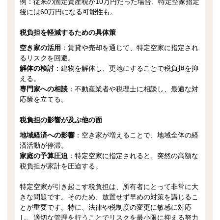
例：従来の固定資産税が10万円だった場合、特定空家指定
後には60万円になる可能性も。
税負担を軽減するための具体策
空き家の活用
：賃貸や売却を通じて、特定空家に指定され
るリスクを回避。
解体の検討
：建物を解体し、更地にすることで税負担を抑
える。
専門家への相談
：不動産業者や税理士に相談し、最適な対
応策を立てる。
税負担の影響が及ぶ他の面
地域経済への影響
：空き家が増えることで、地域全体の経
済活動が停滞。
家庭の予算圧迫
：特定空家に指定されると、突然の高額な
税負担が家計を圧迫する。
特定空家が引き起こす税負担は、所有者にとって非常に大
きな問題です。そのため、放置せず早めの対策を講じるこ
とが重要です。特に、法律や税制度の変更に敏感に対応
し、適切な管理を行うことでリスクを最小限に抑える努力