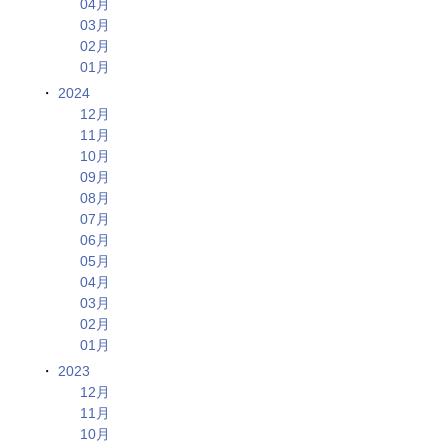
04月
03月
02月
01月
2024
12月
11月
10月
09月
08月
07月
06月
05月
04月
03月
02月
01月
2023
12月
11月
10月