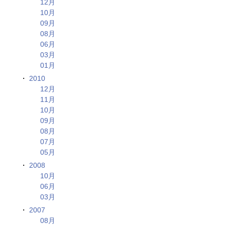
12月
10月
09月
08月
06月
03月
01月
2010
12月
11月
10月
09月
08月
07月
05月
2008
10月
06月
03月
2007
08月