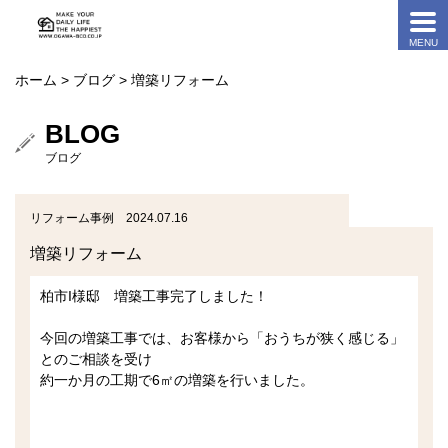
ホーム
>
ブログ
> 増築リフォーム
BLOG
ブログ
リフォーム事例 2024.07.16
増築リフォーム
柏市I様邸 増築工事完了しました！
今回の増築工事では、お客様から「おうちが狭く感じる」
とのご相談を受け
約一か月の工期で6㎡の増築を行いました。