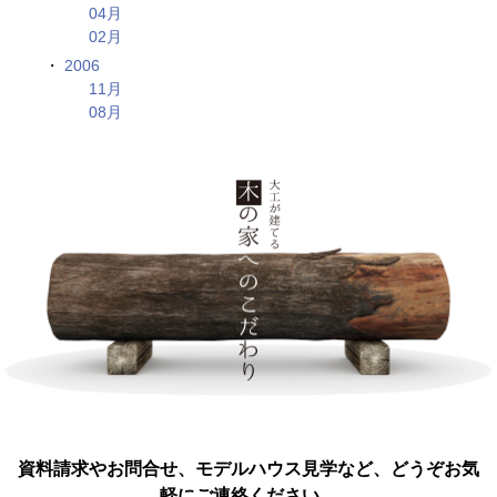
04月
02月
2006
11月
08月
資料請求やお問合せ、モデルハウス見学など、どうぞお気
軽にご連絡ください。