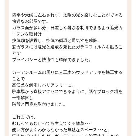
四季や天候に左右されず、太陽の光を楽しむことができる
快適なお部屋です。
ガラス面が多い分、日差しや暑さを制御できるよう遮光カ
ーテンを取付け
換気扇を設置し、空気の循環と通気性を確保。
窓ガラスには遮光と遮蔽を兼ねたガラスフィルムを貼るこ
とで
プライバシーと快適性も確保できました。
ガーデンルームの周りに人工木のウッドデッキを施工する
ことで
高低差を解消しバリアフリーに。
駐車場から直接アクセスできるように、既存ブロック塀を
一部解体し
階段と門扉を取付けました。
これまでは、
むしってもむしっても生えてくる雑草･･･
使い方がよくわからなかった無駄なスペース･･･と、
悩まれていましたが、ガーデンルームを設置することで