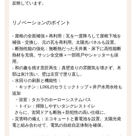
反映しています。
リノベーションのポイント
- 屋根の全面補強＋再利用：瓦を一度降ろして屋根下地を
補強・交換し、元の瓦を再利用。太陽光パネルも設置。
- 断熱性能の強化：無断熱だった天井裏・床下に高性能断
熱材を充填。サッシ全交換＋一部雨戸やシャッターも採
用。
- 和の趣を残す意匠再生：真壁造りの雰囲気を壊さず、木
部は灰汁洗い、壁は左官で塗り直し。
- 水回りの刷新と機能性：
・キッチン：LIXILのセラミックトップ＋井戸水用水栓も
追加
・浴室：タカラのホーローシステムバス
・トイレ：掃除しやすいタンクレストイレ
さらに、玄関ドアも断熱＋防犯性の高い仕様に。
- 災害時の備え：エコキュートと蓄電池を設置。太陽光発
電と組み合わせて、電気の自給自足体制を確保。