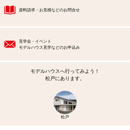
資料請求・お見積などのお問合せ
見学会・イベント
モデルハウス見学などのお申込み
モデルハウスへ行ってみよう！
松戸にあります。
松戸