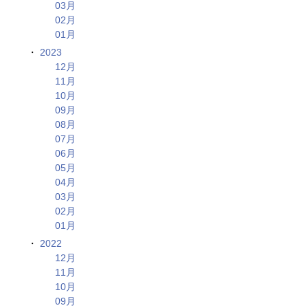
03月
02月
01月
2023
12月
11月
10月
09月
08月
07月
06月
05月
04月
03月
02月
01月
2022
12月
11月
10月
09月