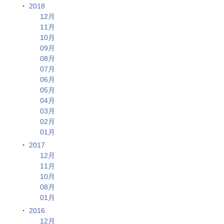
2018
12月
11月
10月
09月
08月
07月
06月
05月
04月
03月
02月
01月
2017
12月
11月
10月
08月
01月
2016
12月