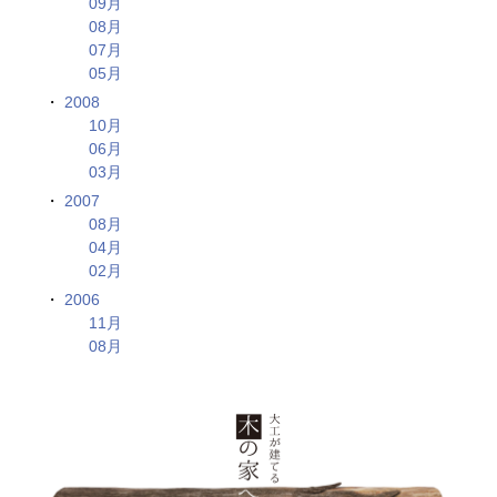
09月
08月
07月
05月
2008
10月
06月
03月
2007
08月
04月
02月
2006
11月
08月