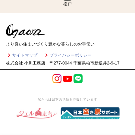
松戸
より良い住まいづくり
豊かな暮らしのお手伝い
サイトマップ
プライバシーポリシー
株式会社 小川工務店 〒277-0044 千葉県柏市新逆井2-9-17
私たちは以下の活動を応援しています