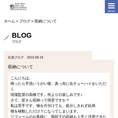
ホーム
>
ブログ
> 収納について
BLOG
ブログ
社員ブログ 2022.08.18
収納について
こんにちは。
帰ったら手洗いうがい後、真っ先に缶チューハイをいただ
く
現場監督の高橋です。何よりの楽しみです♪
さて、皆さん収納って得意ですか？
私は苦手です。物を片付けても、処分しきれず結局
物を移動しただけ？になってしまいます。
リフォームのお客様に、階段下の収納も上手く活用できた