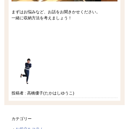
まずはお悩みなど、お話をお聞きかせください。
一緒に収納方法を考えましょう！
投稿者 : 高橋優子(たかはしゆうこ)
カテゴリー
お役立ちコラム