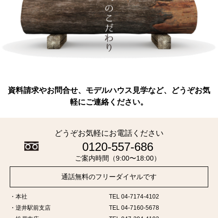
資料請求やお問合せ、モデルハウス見学など、どうぞお気
軽にご連絡ください。
どうぞお気軽にお電話ください
0120-557-686
ご案内時間（9:00〜18:00）
通話無料のフリーダイヤルです
本社
TEL 04-7174-4102
逆井駅前支店
TEL 04-7160-5678