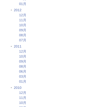
01月
2012
12月
11月
10月
09月
08月
07月
2011
12月
10月
09月
08月
06月
03月
01月
2010
12月
11月
10月