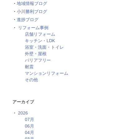
地域情報ブログ
小川勝利ブログ
進捗ブログ
リフォーム事例
店舗リフォーム
キッチン・LDK
浴室・洗面・トイレ
外壁・屋根
バリアフリー
耐震
マンションリフォーム
その他
アーカイブ
2026
07月
06月
04月
03月