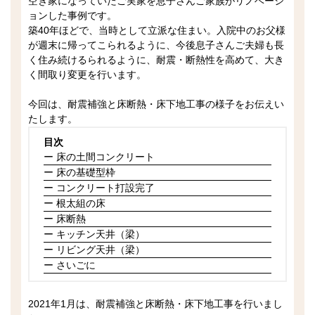
空き家になっていたご実家を息子さんご家族がリノベーシ
ョンした事例です。
築40年ほどで、当時として立派な住まい。入院中のお父様
が週末に帰ってこられるように、今後息子さんご夫婦も長
く住み続けるられるように、耐震・断熱性を高めて、大き
く間取り変更を行います。
今回は、耐震補強と床断熱・床下地工事の様子をお伝えい
たします。
目次
ー 床の土間コンクリート
ー 床の基礎型枠
ー コンクリート打設完了
ー 根太組の床
ー 床断熱
ー キッチン天井（梁）
ー リビング天井（梁）
ー さいごに
2021年1月は、耐震補強と床断熱・床下地工事を行いまし